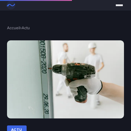
Accueil
›
Actu
ACTU