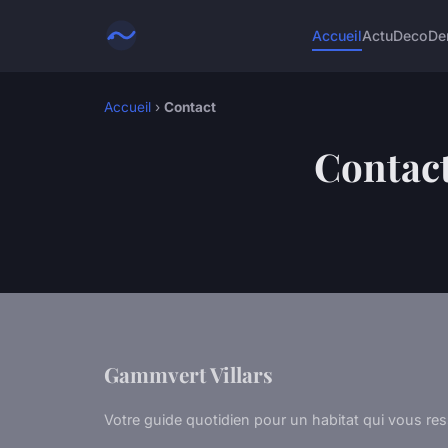
Accueil
Actu
Deco
De
Accueil
›
Contact
Contac
Gammvert Villars
Votre guide quotidien pour un habitat qui vous re