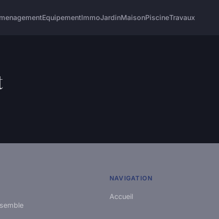
menagement
Equipement
Immo
Jardin
Maison
Piscine
Travaux
t
NAVIGATION
Accueil
ssemble